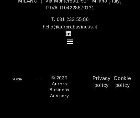
MILANO | Via Monterosa, 91 – Milano (Italy)
P.IVA-IT04228670131
T. 031 233 55 86
hello@aurorabusiness.it
© 2026
Privacy
Cookie
Aurora
policy
policy
Business
Advisory